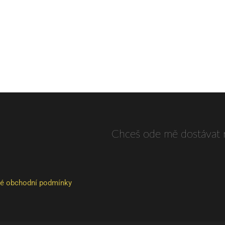
Chceš ode mě dostávat 
é obchodní podmínky