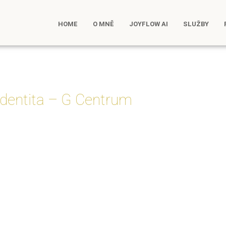
HOME
O MNĚ
JOYFLOW AI
SLUŽBY
dentita – G Centrum